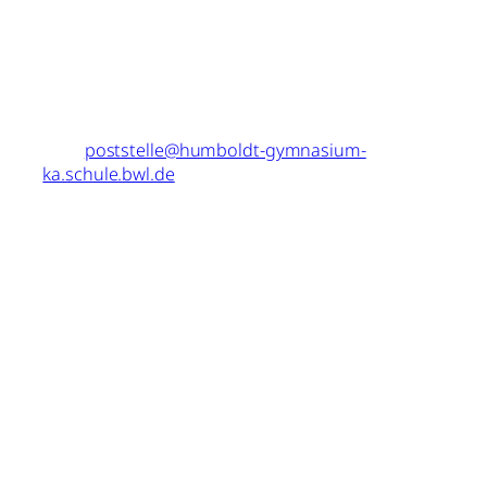
Telefon: 0721 – 133 4524
Fax: 0721 – 133 2513
Mail:
poststelle@humboldt-gymnasium-
ka.schule.bwl.de
MITEINANDER.
ENGAGIERT.
LERNEN
.