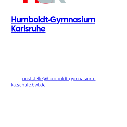
Humboldt-Gymnasium
Karlsruhe
Telefon: 0721 – 133 4524
Fax: 0721 – 133 2513
Mail:
poststelle@humboldt-gymnasium-
ka.schule.bwl.de
MITEINANDER.
ENGAGIERT.
LERNEN
.