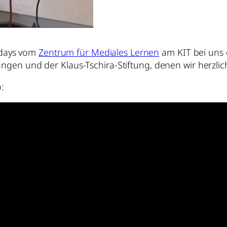
kdays vom
Zentrum für Mediales Lernen
am KIT bei uns 
ftungen und der Klaus-Tschira-Stiftung, denen wir herzli
: