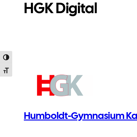
HGK Digital
Toggle High Contrast
Toggle Font size
Humboldt-Gymnasium Kar