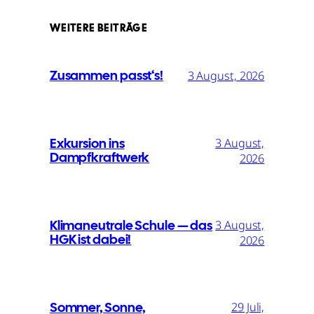
WEITERE BEITRÄGE
Zusammen passt‘s!
3 August, 2026
Exkursion ins
3 August,
Dampfkraftwerk
2026
Klimaneutrale Schule — das
3 August,
HGK ist dabei!
2026
Sommer, Sonne,
29 Juli,