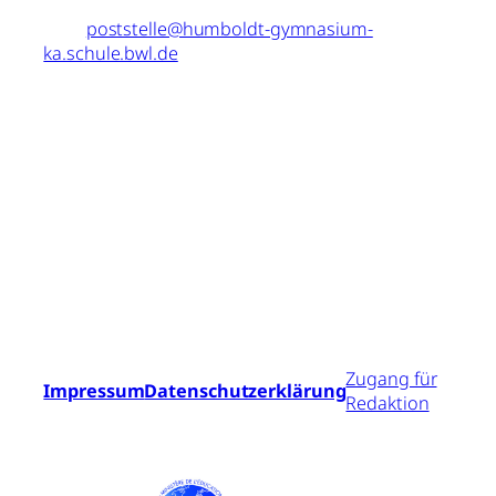
Mail:
poststelle@humboldt-gymnasium-
ka.schule.bwl.de
MITEINANDER.
ENGAGIERT.
LERNEN
.
Zugang für
Impressum
Datenschutzerklärung
Redaktion