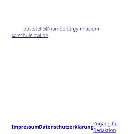
Fax: 0721 – 133 2513
Mail:
poststelle@humboldt-gymnasium-
ka.schule.bwl.de
MITEINANDER.
ENGAGIERT.
LERNEN
.
Zugang für
Impressum
Datenschutzerklärung
Redaktion